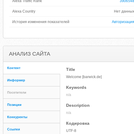
Alexa Traffic Rank
390654
Alexa Country
Нет данны
История изменения показателей
Авторизаци
АНАЛИЗ САЙТА
Контент
Title
Welcome [barwick.de]
Информер
Keywords
Посетители
n/a
Позиции
Description
n/a
Конкуренты
Кодировка
Ссылки
UTF-8