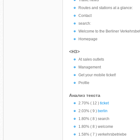
Traffic news
Routes and stations at a glance:
Contact
search:
Welcome to the Berliner Verkehrsbe
Homepage
<H3>
At sales outlets
Management
Get your mobile ticket!
Profile
Анализ текста
2.70% ( 12 )
ticket
2.03% ( 9 )
berlin
1.80% ( 8 ) search
1.80% ( 8 ) welcome
1.58% ( 7 ) verkehrsbetriebe