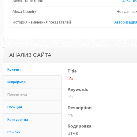
Alexa Traffic Rank
485716
Alexa Country
Нет данны
История изменения показателей
Авторизаци
АНАЛИЗ САЙТА
Контент
Title
n/a
Информер
Keywords
Посетители
n/a
Позиции
Description
n/a
Конкуренты
Кодировка
Ссылки
UTF-8