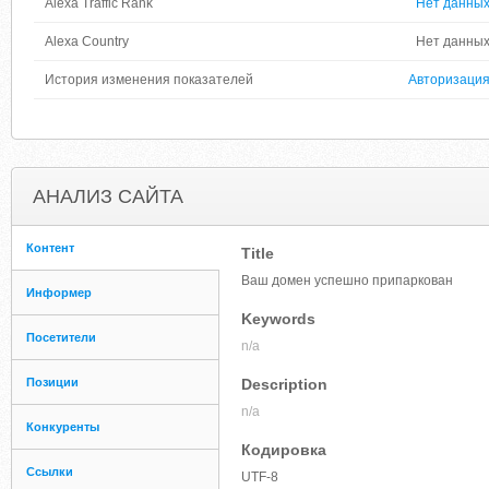
Alexa Traffic Rank
Нет данны
Alexa Country
Нет данны
История изменения показателей
Авторизаци
АНАЛИЗ САЙТА
Контент
Title
Ваш домен успешно припаркован
Информер
Keywords
Посетители
n/a
Позиции
Description
n/a
Конкуренты
Кодировка
Ссылки
UTF-8