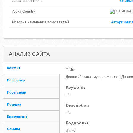
Alexa Traffic Rank
904359
58794
Alexa Country
История изменения показателей
Авторизаци
АНАЛИЗ САЙТА
Контент
Title
Дешевый вывоз мусора Москва | Догово
Информер
Keywords
Посетители
n/a
Позиции
Description
n/a
Конкуренты
Кодировка
Ссылки
UTF-8