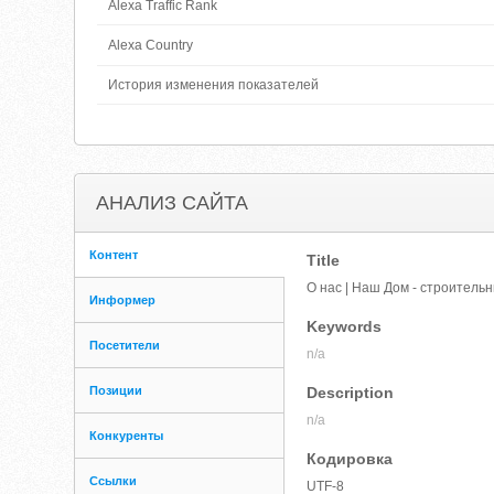
Alexa Traffic Rank
Alexa Country
История изменения показателей
АНАЛИЗ САЙТА
Контент
Title
О нас | Наш Дом - строитель
Информер
Keywords
Посетители
n/a
Позиции
Description
n/a
Конкуренты
Кодировка
Ссылки
UTF-8