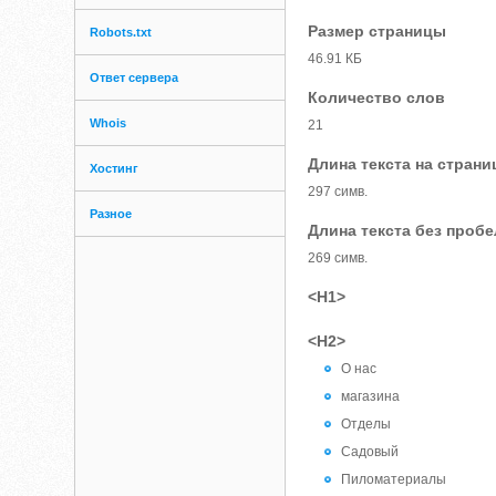
Размер страницы
Robots.txt
46.91 КБ
Ответ сервера
Количество слов
Whois
21
Длина текста на страни
Хостинг
297 симв.
Разное
Длина текста без проб
269 симв.
<H1>
<H2>
О нас
магазина
Отделы
Садовый
Пиломатериалы