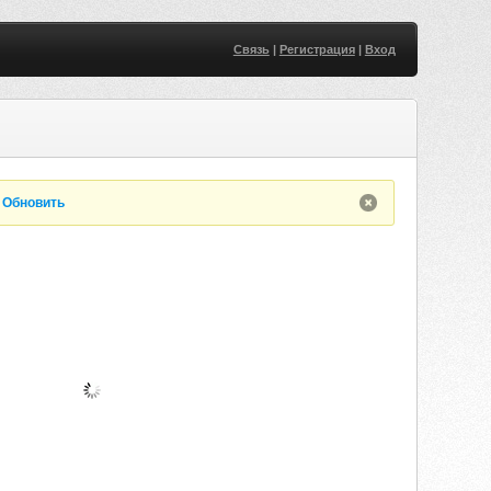
Связь
|
Регистрация
|
Вход
.
Обновить