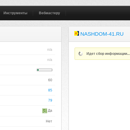
Инструменты
Вебмастеру
NASHDOM-41.RU
n/a
Идет сбор информации..
n/a
60
85
79
Да
Нет