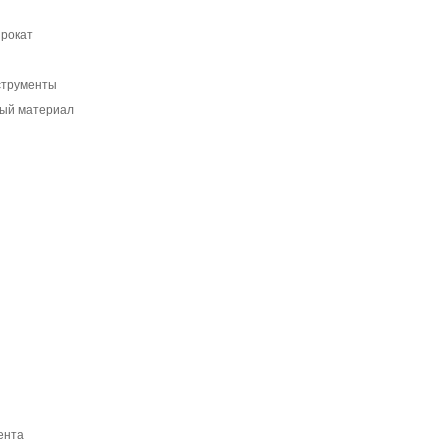
прокат
нструменты
ный материал
ента