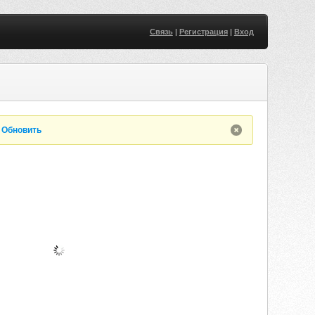
Связь
|
Регистрация
|
Вход
.
Обновить