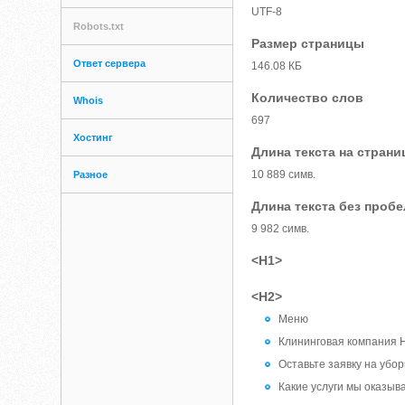
UTF-8
Robots.txt
Размер страницы
Ответ сервера
146.08 КБ
Количество слов
Whois
697
Хостинг
Длина текста на страни
10 889 симв.
Разное
Длина текста без проб
9 982 симв.
<H1>
<H2>
Меню
Клининговая компания 
Оставьте заявку на убор
Какие услуги мы оказыв