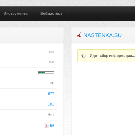
Инструменты
Вебмастеру
NASTENKA.SU
n/a
Идет сбор информации..
n/a
20
677
101
Нет
Да