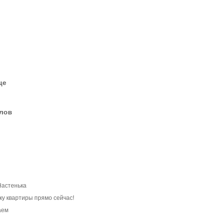
це
елов
Настенька
ку квартиры прямо сейчас!
аем