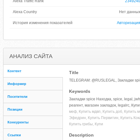
Alexa Traffic Rank
234924
Alexa Country
Нет данны
История изменения показателей
Авторизаци
АНАЛИЗ САЙТА
Контент
Title
TELEGRAM: @RUSLEGAL, Закладки spi
Информер
Keywords
Посетители
Закладки spice Находка, spice, legal, jw
реагент, магазин закладок, legalrc, Ку
Позиции
меф, Купить мдвп, Купить доб, Купить 
Эфедрин, Купить Первитин, Купить Кока
Конкуренты
Купить грибы, Купи
Description
Ссылки