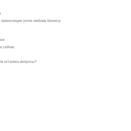
я
, приносящие успех любому бизнесу
нок
о сейчас
ли остались вопросы?