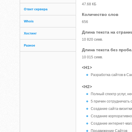
47.68 КБ
Ответ сервера
Количество слов
Whois
656
Длина текста на страни
Хостинг
10 820 симв.
Разное
Длина текста без проб
10 015 симв.
<H1>
Разработка сайтов в Са
<H2>
Полный спектр услуг, н
5 причин сотрудничать с
Создание сайта-визитк
Создание корпоративно
Создание интернет-маг
Продвижение Сайтов