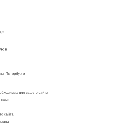
це
елов
нкт-Петербурге
еобходимых для вашего сайта
 нами:
и
го сайта
азина