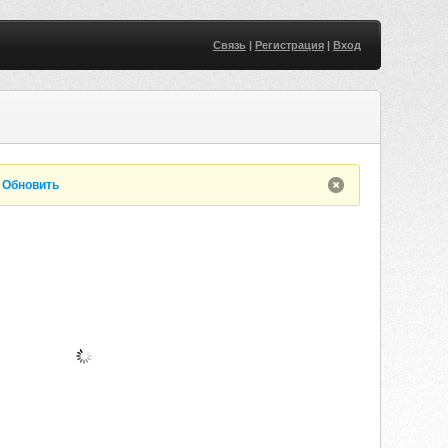
Связь
|
Регистрация
|
Вход
.
Обновить