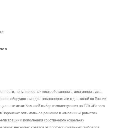
це
елов
бенности, популярность и востребованность, доступность дл...
нное оборудование для теплоэнергетики с доставкой по России
ационные люки: большой выбор комплектующих на ТСК «Велес»
 в Воронеже: оптимальное решение в компании «Грависто»
з регистрации и пополнения собственного кошелька?
ведение: несколько советов от профессиональных гэмблеров