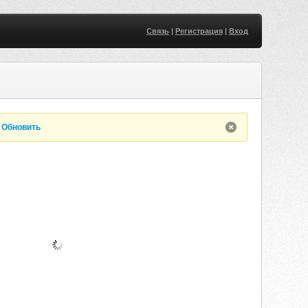
Связь
|
Регистрация
|
Вход
.
Обновить