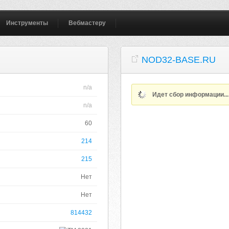
Инструменты
Вебмастеру
NOD32-BASE.RU
n/a
Идет сбор информации..
n/a
60
214
215
Нет
Нет
814432