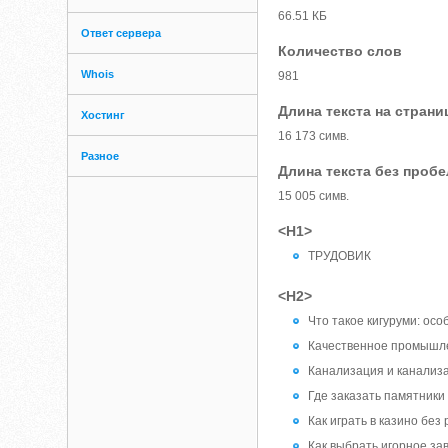
66.51 КБ
Ответ сервера
Количество слов
Whois
981
Длина текста на страни
Хостинг
16 173 симв.
Разное
Длина текста без проб
15 005 симв.
<H1>
ТРУДОВИК
<H2>
Что такое кигуруми: осо
Качественное промышле
Канализация и канализ
Где заказать памятники
Как играть в казино бе
Как выбрать игорное за