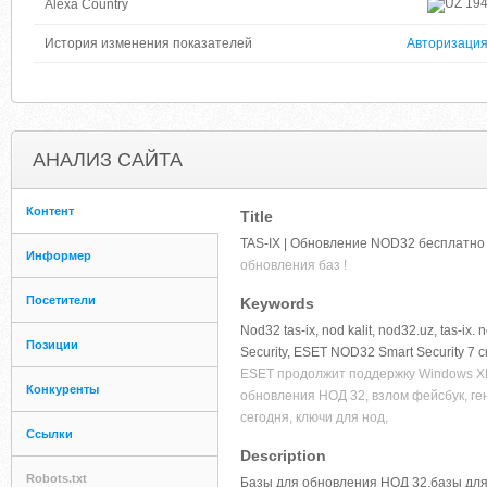
19
Alexa Country
История изменения показателей
Авторизаци
АНАЛИЗ САЙТА
Контент
Title
TAS-IX | Обновление NOD32 бесплатно 
Информер
обновления баз !
Посетители
Keywords
Nod32 tas-ix, nod kalit, nod32.uz, tas-i
Позиции
Security, ESET NOD32 Smart Security 7
ESET продолжит поддержку Windows ХР, 
Конкуренты
обновления НОД 32, взлом фейсбук, ге
сегодня, ключи для нод,
Ссылки
Description
Robots.txt
Базы для обновления НОД 32,базы для