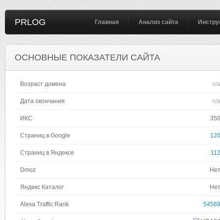
PRLOG
Главная
Анализ сайта
Инстру
ОСНОВНЫЕ ПОКАЗАТЕЛИ САЙТА
Возраст домена
n/
Дата окончания
n/
ИКС
35
Страниц в Google
12
Страниц в Яндексе
11
Dmoz
Не
Яндекс Каталог
Не
Alexa Traffic Rank
5456