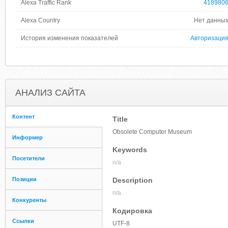
Alexa Traffic Rank
418980
Alexa Country
Нет данны
История изменения показателей
Авторизаци
АНАЛИЗ САЙТА
Контент
Title
Obsolete Computer Museum
Информер
Keywords
Посетители
n/a
Позиции
Description
n/a
Конкуренты
Кодировка
Ссылки
UTF-8