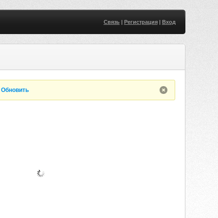
Связь
|
Регистрация
|
Вход
.
Обновить