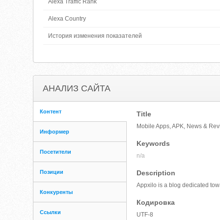
Alexa Traffic Rank
Alexa Country
История изменения показателей
АНАЛИЗ САЙТА
Контент
Title
Mobile Apps, APK, News & Revi
Информер
Keywords
Посетители
n/a
Позиции
Description
Appxilo is a blog dedicated to
Конкуренты
Кодировка
Ссылки
UTF-8