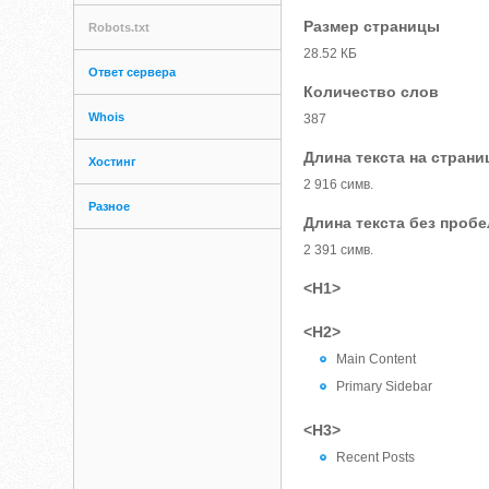
Размер страницы
Robots.txt
28.52 КБ
Ответ сервера
Количество слов
Whois
387
Длина текста на страни
Хостинг
2 916 симв.
Разное
Длина текста без проб
2 391 симв.
<H1>
<H2>
Main Content
Primary Sidebar
<H3>
Recent Posts