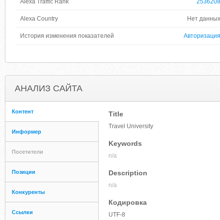
Alexa Traffic Rank
253620
Alexa Country
Нет данны
История изменения показателей
Авторизаци
АНАЛИЗ САЙТА
Контент
Title
Travel University
Информер
Keywords
Посетители
n/a
Позиции
Description
n/a
Конкуренты
Кодировка
Ссылки
UTF-8