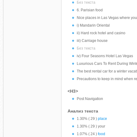
Без текста
6. Parisian food
Nice places in Las Vegas where yo
i) Mandarin Oriental
ii) Hard rock hotel and casino
iii) Carriage house
Без текста
iv) Four Seasons Hotel Las Vegas
Luxurious Cars To Rent During Winte
The best rental car for a winter vacat
Precautions to keep in mind when rent
<H3>
Post Navigation
Анализ текста
1.30% ( 29 )
place
1.30% ( 29 ) your
1.07% ( 24 )
food