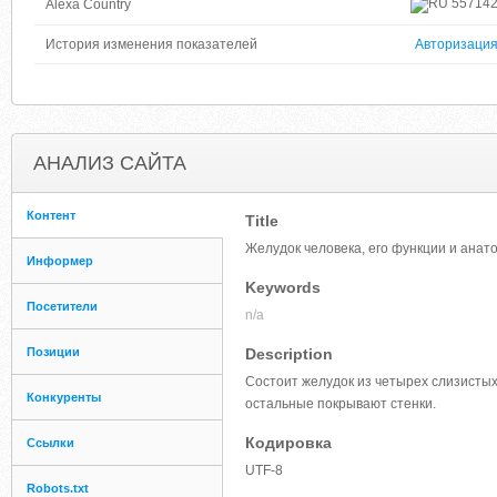
55714
Alexa Country
История изменения показателей
Авторизаци
АНАЛИЗ САЙТА
Контент
Title
Желудок человека, его функции и анат
Информер
Keywords
Посетители
n/a
Позиции
Description
Состоит желудок из четырех слизистых
Конкуренты
остальные покрывают стенки.
Кодировка
Ссылки
UTF-8
Robots.txt