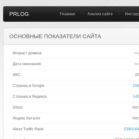
PRLOG
Главная
Анализ сайта
Инстру
ОСНОВНЫЕ ПОКАЗАТЕЛИ САЙТА
Возраст домена
n/
Дата окончания
n/
ИКС
2
Страниц в Google
15
Страниц в Яндексе
14
Dmoz
Не
Яндекс Каталог
Не
Alexa Traffic Rank
539316