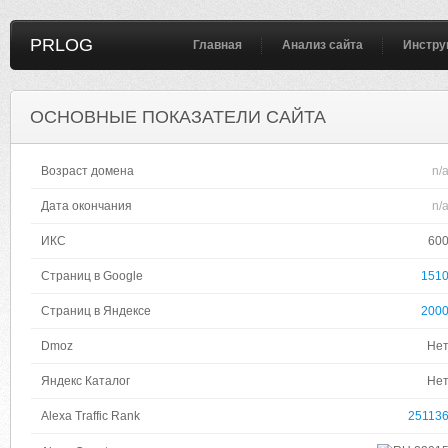
PRLOG
Главная
Анализ сайта
Инстру
ОСНОВНЫЕ ПОКАЗАТЕЛИ САЙТА
Возраст домена
n/
Дата окончания
n/
ИКС
60
Страниц в Google
151
Страниц в Яндексе
200
Dmoz
Не
Яндекс Каталог
Не
Alexa Traffic Rank
25113