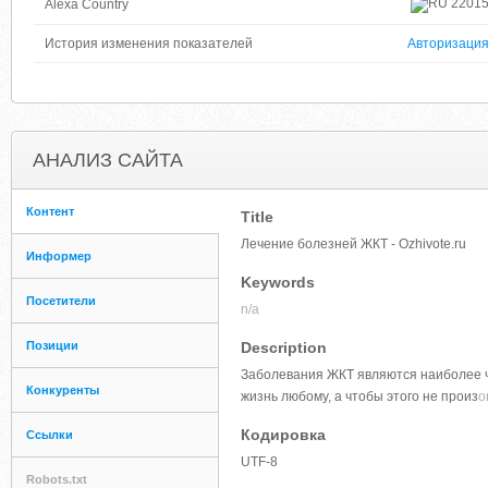
2201
Alexa Country
История изменения показателей
Авторизаци
АНАЛИЗ САЙТА
Контент
Title
Лечение болезней ЖКТ - Ozhivote.ru
Информер
Keywords
Посетители
n/a
Позиции
Description
Заболевания ЖКТ являются наиболее ч
Конкуренты
жизнь любому, а чтобы этого не произ
о
Кодировка
Ссылки
UTF-8
Robots.txt