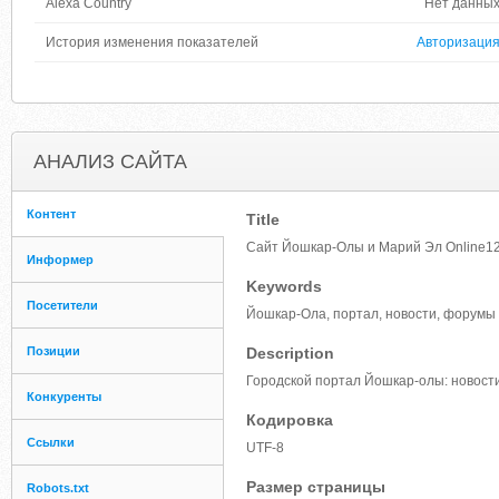
Alexa Country
Нет данны
История изменения показателей
Авторизаци
АНАЛИЗ САЙТА
Контент
Title
Сайт Йошкар-Олы и Марий Эл Online1
Информер
Keywords
Посетители
Йошкар-Ола, портал, новости, форумы
Позиции
Description
Городской портал Йошкар-олы: новост
Конкуренты
Кодировка
Ссылки
UTF-8
Размер страницы
Robots.txt