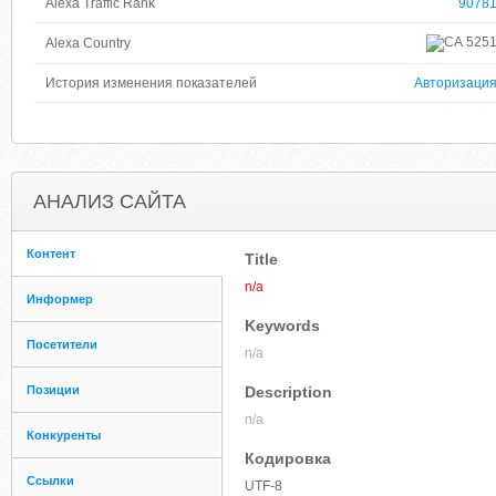
Alexa Traffic Rank
9078
525
Alexa Country
История изменения показателей
Авторизаци
АНАЛИЗ САЙТА
Контент
Title
n/a
Информер
Keywords
Посетители
n/a
Позиции
Description
n/a
Конкуренты
Кодировка
Ссылки
UTF-8