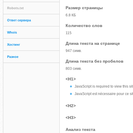
Размер страницы
Robots.txt
6.8 КБ
Ответ сервера
Количество слов
Whois
115
Длина текста на странице
Хостинг
947 симв.
Разное
Длина текста без пробелов
803 симв.
<H1>
JavaScript is required to view this si
JavaScript est nécessaire pour ce si
<H2>
<H3>
Анализ текста