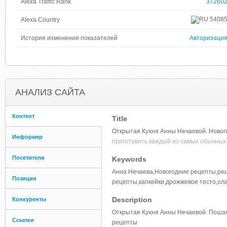
Alexa Traffic Rank
37260
5408
Alexa Country
История изменения показателей
Авторизаци
АНАЛИЗ САЙТА
Контент
Title
Открытая Кухня Анны Нечаевой. Новог
Информер
приготовить каждый из самых обычных
Посетители
Keywords
Анна Нечаева,Новогодние рецепты,рец
Позиции
рецепты,капкейки,дрожжевое тесто,ол
Description
Конкуренты
Открытая Кухня Анны Нечаевой. Пошаг
Ссылки
рецепты