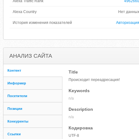
Alexa Traffic Rank
496266
Alexa Country
Нет данны
История изменения показателей
Авторизаци
АНАЛИЗ САЙТА
Контент
Title
Происходит переадресация!
Информер
Keywords
Посетители
n/a
Позиции
Description
n/a
Конкуренты
Кодировка
Ссылки
UTF-8