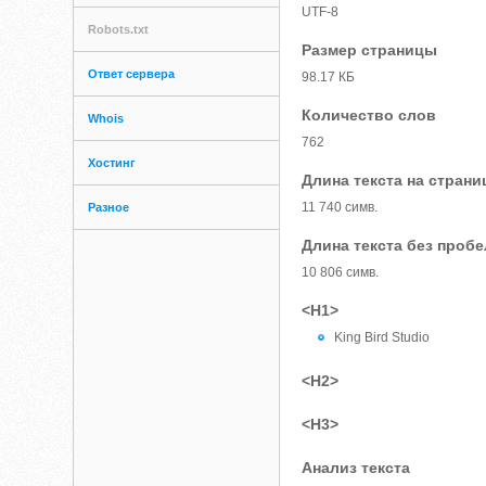
UTF-8
Robots.txt
Размер страницы
Ответ сервера
98.17 КБ
Количество слов
Whois
762
Хостинг
Длина текста на страни
11 740 симв.
Разное
Длина текста без проб
10 806 симв.
<H1>
King Bird Studio
<H2>
<H3>
Анализ текста