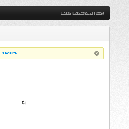
Связь
|
Регистрация
|
Вход
.
Обновить