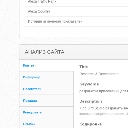
Alexa Traffic Rank
Alexa Country
История изменения показателей
АНАЛИЗ САЙТА
Контент
Title
Research & Development
Информер
Keywords
Посетители
разработка приложений для м
Позиции
Description
King Bird Studio разрабатыв
Конкуренты
з
апоминающиеся решения. Зв
Кодировка
Ссылки