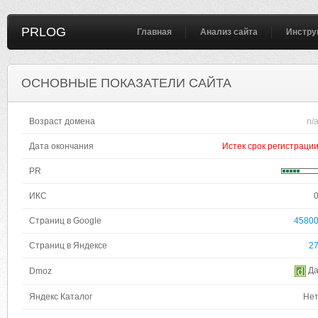
PRLOG
Главная
Анализ сайта
Инстру
ОСНОВНЫЕ ПОКАЗАТЕЛИ САЙТА
Возраст домена
n/
Дата окончания
Истек срок регистраци
PR
ИКС
Страниц в Google
4580
Страниц в Яндексе
2
Д
Dmoz
Яндекс Каталог
Не