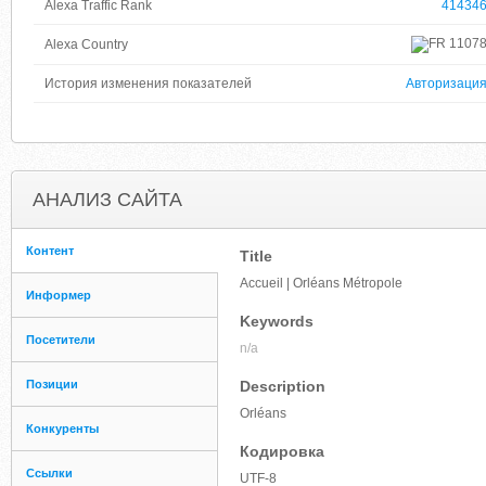
Alexa Traffic Rank
41434
1107
Alexa Country
История изменения показателей
Авторизаци
АНАЛИЗ САЙТА
Контент
Title
Accueil | Orléans Métropole
Информер
Keywords
Посетители
n/a
Позиции
Description
Orléans
Конкуренты
Кодировка
Ссылки
UTF-8