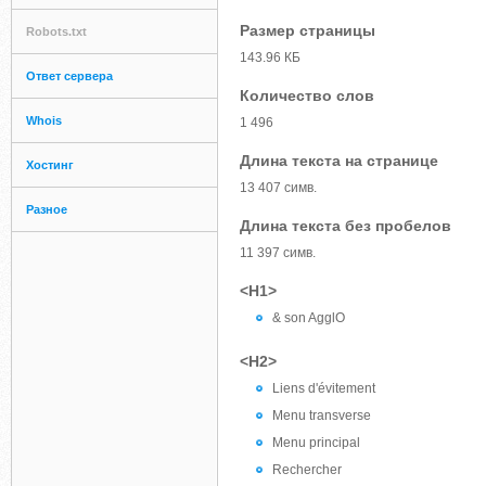
Размер страницы
Robots.txt
143.96 КБ
Ответ сервера
Количество слов
Whois
1 496
Длина текста на странице
Хостинг
13 407 симв.
Разное
Длина текста без пробелов
11 397 симв.
<H1>
& son AgglO
<H2>
Liens d'évitement
Menu transverse
Menu principal
Rechercher