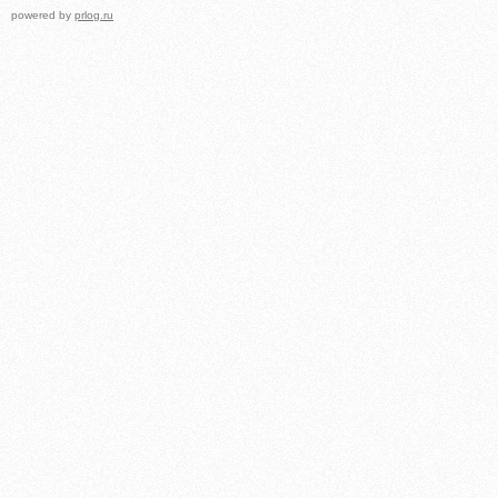
powered by
prlog.ru