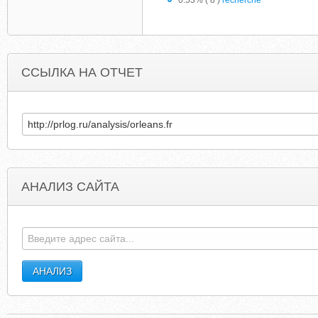
0.53% ( 8 )
recherche
ССЫЛКА НА ОТЧЕТ
АНАЛИЗ САЙТА
HOLLYWOODLIBERTYHOTEL.COM
NEUMANNCOMPANIE