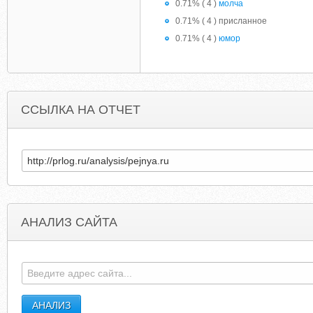
0.71% ( 4 )
молча
0.71% ( 4 ) присланное
0.71% ( 4 )
юмор
ССЫЛКА НА ОТЧЕТ
АНАЛИЗ САЙТА
MERACALCULATOR.COM
ILOVEKICKBOXIN