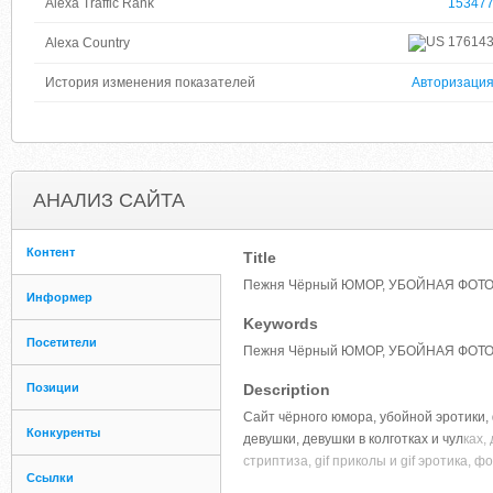
Alexa Traffic Rank
15347
17614
Alexa Country
История изменения показателей
Авторизаци
АНАЛИЗ САЙТА
Контент
Title
Пежня Чёрный ЮМОР, УБОЙНАЯ ФОТО 
Информер
Keywords
Посетители
Пежня Чёрный ЮМОР, УБОЙНАЯ ФОТО И
Позиции
Description
Сайт чёрного юмора, убойной эротики,
Конкуренты
девушки, девушки в колготках и чул
ках,
стриптиза, gif приколы и gif эротика, 
Ссылки