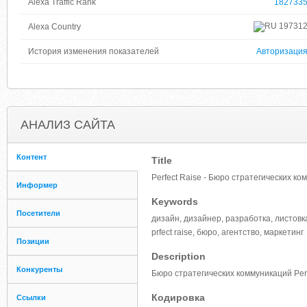
Alexa Traffic Rank
182733
19731
Alexa Country
История изменения показателей
Авторизаци
АНАЛИЗ САЙТА
Контент
Title
Perfect Raise - Бюро стратегических к
Информер
Keywords
Посетители
дизайн, дизайнер, разработка, листовка
prfect raise, бюро, агентство, маркетинг
Позиции
Description
Конкуренты
Бюро стратегических коммуникаций Perf
Кодировка
Ссылки