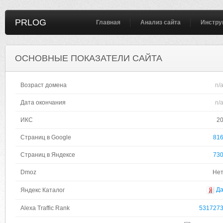
PRLOG
Главная
Анализ сайта
Инстру
ОСНОВНЫЕ ПОКАЗАТЕЛИ САЙТА
Возраст домена
n/
Дата окончания
n/
ИКС
2
Страниц в Google
81
Страниц в Яндексе
73
Dmoz
Не
Д
Яндекс Каталог
Alexa Traffic Rank
531727