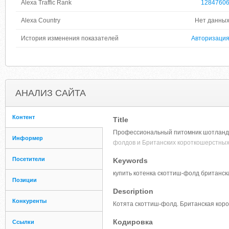
Alexa Traffic Rank
1284760
Alexa Country
Нет данны
История изменения показателей
Авторизаци
АНАЛИЗ САЙТА
Контент
Title
Профессиональный питомник шотландск
Информер
фолдов и Британских короткошерстн
Посетители
Keywords
купить котенка скоттиш-фолд британс
Позиции
Description
Конкуренты
Котята скоттиш-фолд. Британская кор
Кодировка
Ссылки