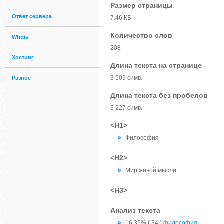
Размер страницы
Ответ сервера
7.46 КБ
Количество слов
Whois
208
Хостинг
Длина текста на странице
3 509 симв.
Разное
Длина текста без пробелов
3 227 симв.
<H1>
Философия
<H2>
Мир живой мысли
<H3>
Анализ текста
16.35% ( 34 )
философия