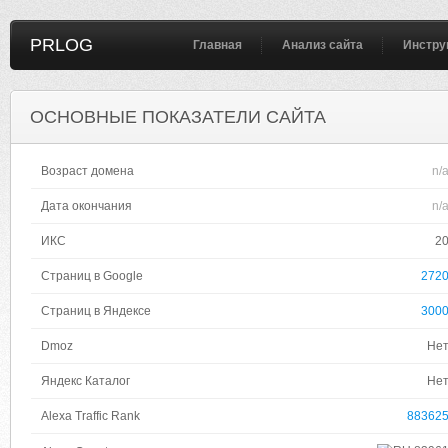
PRLOG
Главная
Анализ сайта
Инстру
ОСНОВНЫЕ ПОКАЗАТЕЛИ САЙТА
Возраст домена
n/
Дата окончания
n/
ИКС
2
Страниц в Google
272
Страниц в Яндексе
300
Dmoz
Не
Яндекс Каталог
Не
Alexa Traffic Rank
88362