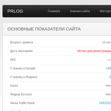
PRLOG
Главная
Анализ сайта
Инстру
ОСНОВНЫЕ ПОКАЗАТЕЛИ САЙТА
Возраст домена
13 ле
Дата окончания
Истек срок регистраци
ИКС
n/
Страниц в Google
10
Страниц в Яндексе
Dmoz
Не
Яндекс Каталог
Не
Alexa Traffic Rank
188320