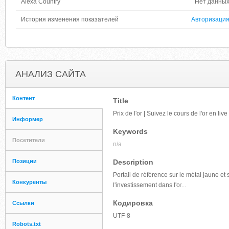
Alexa Country
Нет данны
История изменения показателей
Авторизаци
АНАЛИЗ САЙТА
Контент
Title
Prix de l'or | Suivez le cours de l'or en live
Информер
Keywords
Посетители
n/a
Позиции
Description
Portail de référence sur le métal jaune et 
Конкуренты
l'investissement dans l'o
r...
Кодировка
Ссылки
UTF-8
Robots.txt