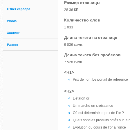
Размер страницы
Ответ сервера
28.36 КБ
Количество слов
Whois
1 033
Хостинг
Длина текста на странице
9 036 симв.
Разное
Длина текста без пробелов
7 528 симв.
<H1>
Prix de l’or : Le portail de référence
<H2>
L’étalon or
Un marché en croissance
Où est déterminé le prix de l’or ?
Quels sont les produits cotés sur le 
Évolution du cours de l’or à l'once