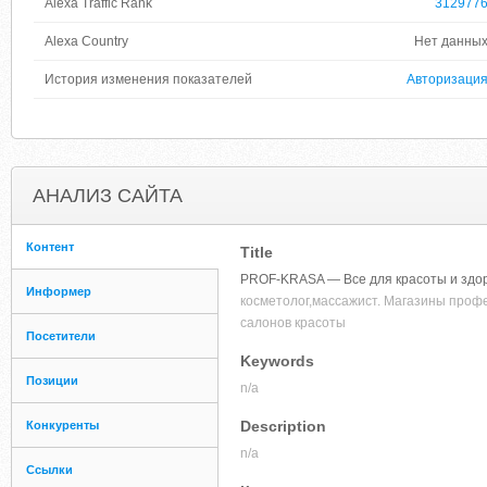
Alexa Traffic Rank
312977
Alexa Country
Нет данны
История изменения показателей
Авторизаци
АНАЛИЗ САЙТА
Контент
Title
PROF-KRASA — Все для красоты и здор
Информер
косметолог,массажист. Магазины профе
салонов красоты
Посетители
Keywords
Позиции
n/a
Description
Конкуренты
n/a
Ссылки