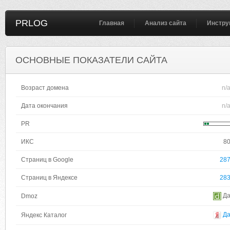
PRLOG
Главная
Анализ сайта
Инстру
ОСНОВНЫЕ ПОКАЗАТЕЛИ САЙТА
Возраст домена
n/
Дата окончания
n/
PR
ИКС
8
Страниц в Google
28
Страниц в Яндексе
28
Д
Dmoz
Д
Яндекс Каталог