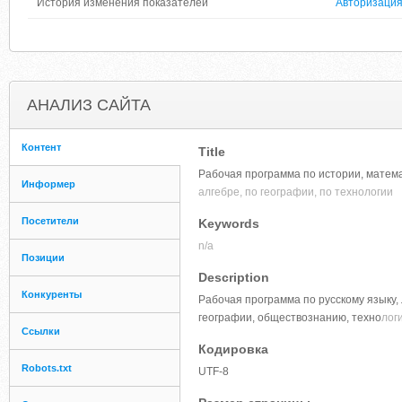
История изменения показателей
Авторизаци
АНАЛИЗ САЙТА
Контент
Title
Рабочая программа по истории, матема
Информер
алгебре, по географии, по технологии
Посетители
Keywords
n/a
Позиции
Description
Конкуренты
Рабочая программа по русскому языку, 
географии, обществознанию, техно
лог
Ссылки
Кодировка
Robots.txt
UTF-8