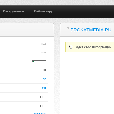
Инструменты
Вебмастеру
PROKATMEDIA.RU
n/a
Идет сбор информации..
n/a
10
72
80
Нет
Нет