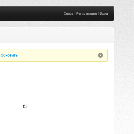
Связь
|
Регистрация
|
Вход
.
Обновить