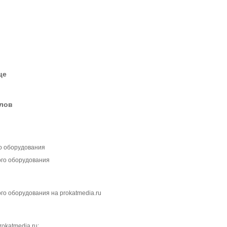
це
елов
о оборудования
го оборудования
о оборудования на prokatmedia.ru
rokatmedia.ru: