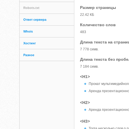
Размер страницы
Robots.txt
22.42 КБ
Ответ сервера
Количество слов
Whois
483
Длина текста на страни
Хостинг
7 778 симв.
Разное
Длина текста без проб
7 184 симв.
<H1>
Прокат мультимедийног
Аренда презентационно
<H2>
Аренда презентационног
<H3>
Тогда несколько слов о p