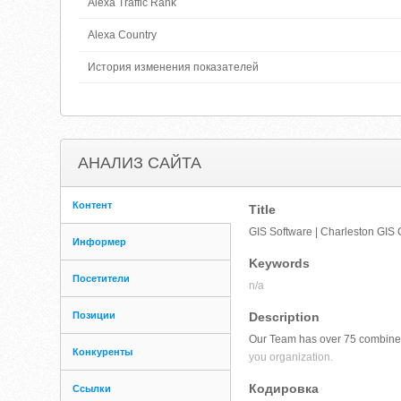
Alexa Traffic Rank
Alexa Country
История изменения показателей
АНАЛИЗ САЙТА
Контент
Title
GIS Software | Charleston GIS
Информер
Keywords
Посетители
n/a
Позиции
Description
Our Team has over 75 combined 
Конкуренты
you organization.
Кодировка
Ссылки