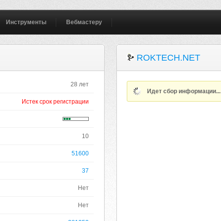
Инструменты
Вебмастеру
ROKTECH.NET
28 лет
Идет сбор информации..
Истек срок регистрации
10
51600
37
Нет
Нет