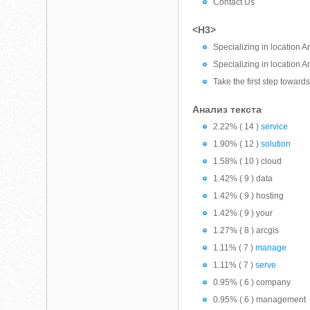
Contact Us
<H3>
Specializing in location 
Specializing in location 
Take the first step toward
Анализ текста
2.22% ( 14 )
service
1.90% ( 12 )
solution
1.58% ( 10 ) cloud
1.42% ( 9 ) data
1.42% ( 9 ) hosting
1.42% ( 9 ) your
1.27% ( 8 ) arcgis
1.11% ( 7 )
manage
1.11% ( 7 )
serve
0.95% ( 6 ) company
0.95% ( 6 ) management