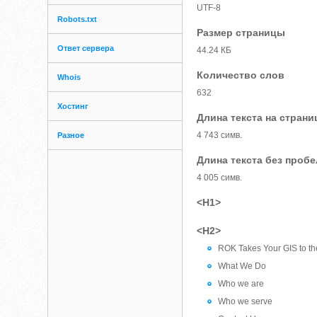
UTF-8
Robots.txt
Размер страницы
Ответ сервера
44.24 КБ
Количество слов
Whois
632
Хостинг
Длина текста на страни
4 743 симв.
Разное
Длина текста без проб
4 005 симв.
<H1>
<H2>
ROK Takes Your GIS to t
What We Do
Who we are
Who we serve