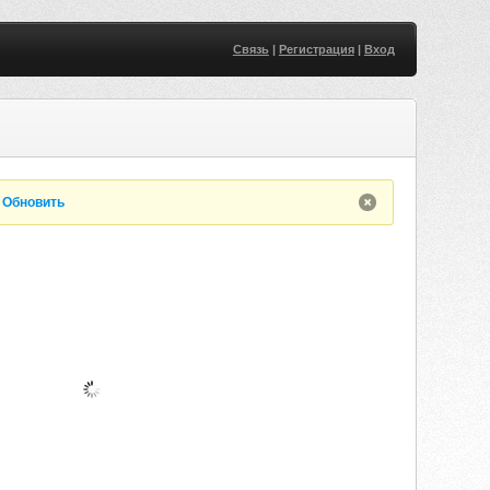
Связь
|
Регистрация
|
Вход
.
Обновить