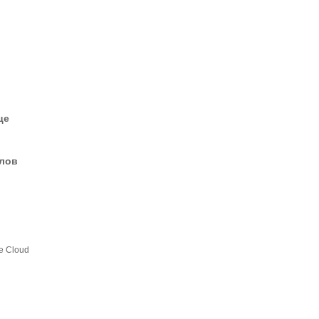
це
елов
he Cloud