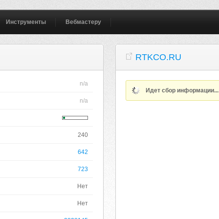
Инструменты
Вебмастеру
RTKCO.RU
n/a
Идет сбор информации..
n/a
240
642
723
Нет
Нет