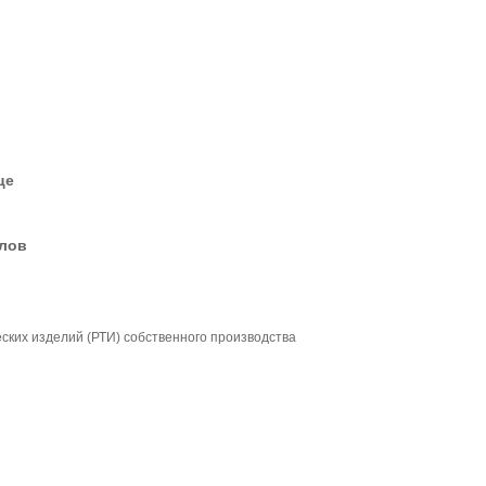
це
елов
ких изделий (РТИ) собственного производства