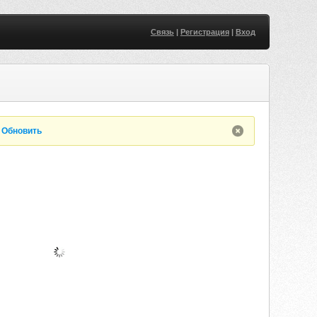
Связь
|
Регистрация
|
Вход
.
Обновить