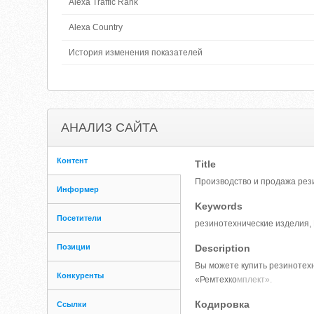
Alexa Traffic Rank
Alexa Country
История изменения показателей
АНАЛИЗ САЙТА
Контент
Title
Производство и продажа рези
Информер
Keywords
Посетители
резинотехнические изделия, 
Позиции
Description
Вы можете купить резинотехн
Конкуренты
«Ремтехко
мплект».
Кодировка
Ссылки