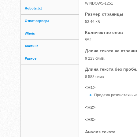
WINDOWS-1251
Robots.txt
Размер страницы
Ответ сервера
53.46 КБ
Количество слов
Whois
552
Хостинг
Длина текста на страни
9 223 симв.
Разное
Длина текста без проб
8 588 симв.
<H1>
Продажа резинотехничес
<H2>
<H3>
Анализ текста