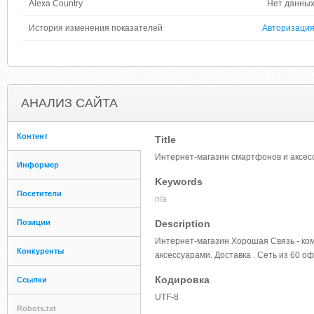
Alexa Country
Нет данны
История изменения показателей
Авторизаци
АНАЛИЗ САЙТА
Контент
Title
Интернет-магазин смартфонов и аксес
Информер
Keywords
Посетители
n/a
Позиции
Description
Интернет-магазин Хорошая Связь - ком
Конкуренты
аксессуарами. Доставка . Сеть из 60 о
Кодировка
Ссылки
UTF-8
Robots.txt