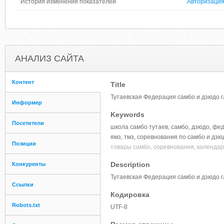
История изменения показателей
Авторизаци
АНАЛИЗ САЙТА
Контент
Title
Тутаевская Федерация самбо и дзюдо 
Информер
Keywords
Посетители
школа самбо тутаев, самбо, дзюдо, фед
ямз, тмз, соревнования по самбо и дзюд
Позиции
товары самбо, соревнования, календарь
Description
Конкуренты
Тутаевская Федерация самбо и дзюдо 
Ссылки
Кодировка
Robots.txt
UTF-8