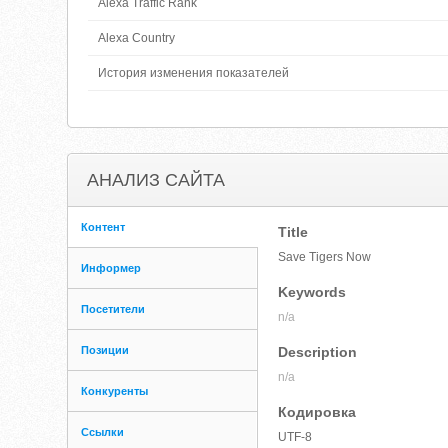
Alexa Traffic Rank
Alexa Country
История изменения показателей
АНАЛИЗ САЙТА
Контент
Title
Save Tigers Now
Информер
Keywords
Посетители
n/a
Позиции
Description
n/a
Конкуренты
Кодировка
Ссылки
UTF-8