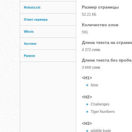
Размер страницы
Robots.txt
52.21 КБ
Ответ сервера
Количество слов
Whois
591
Длина текста на страни
Хостинг
4 372 симв.
Разное
Длина текста без проб
3 668 симв.
<H1>
Now
<H2>
Challenges
Tiger Numbers
<H3>
wildlife trade