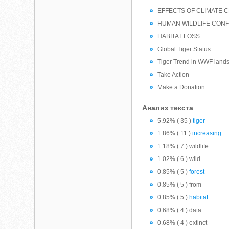
EFFECTS OF CLIMATE 
HUMAN WILDLIFE CONF
HABITAT LOSS
Global Tiger Status
Tiger Trend in WWF land
Take Action
Make a Donation
Анализ текста
5.92% ( 35 )
tiger
1.86% ( 11 )
increasing
1.18% ( 7 ) wildlife
1.02% ( 6 ) wild
0.85% ( 5 )
forest
0.85% ( 5 ) from
0.85% ( 5 )
habitat
0.68% ( 4 ) data
0.68% ( 4 ) extinct