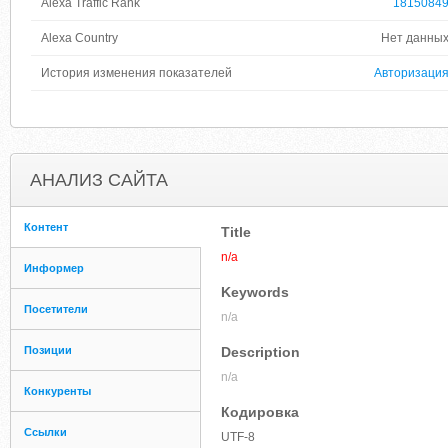
Alexa Traffic Rank
1815084
Alexa Country
Нет данны
История изменения показателей
Авторизаци
АНАЛИЗ САЙТА
Контент
Title
n/a
Информер
Keywords
Посетители
n/a
Позиции
Description
n/a
Конкуренты
Кодировка
Ссылки
UTF-8