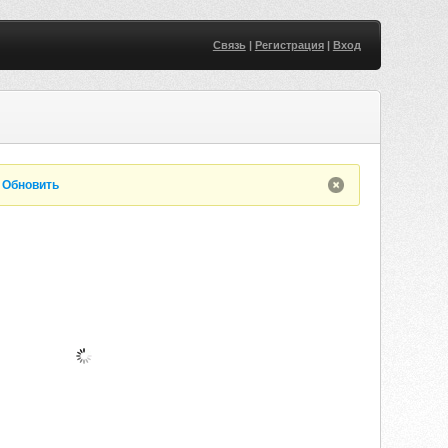
Связь
|
Регистрация
|
Вход
.
Обновить