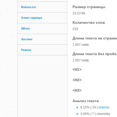
Размер страницы
Robots.txt
23.23 КБ
Ответ сервера
Количество слов
Whois
233
Длина текста на страни
Хостинг
1 847 симв.
Разное
Длина текста без проб
1 567 симв.
<H1>
<H2>
<H3>
Анализ текста
8.15% ( 19 )
science
3.00% ( 7 ) chemistry