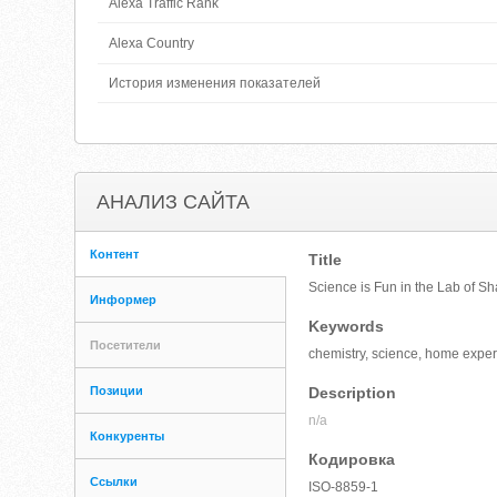
Alexa Traffic Rank
Alexa Country
История изменения показателей
АНАЛИЗ САЙТА
Контент
Title
Science is Fun in the Lab of Sh
Информер
Keywords
Посетители
chemistry, science, home experim
Позиции
Description
n/a
Конкуренты
Кодировка
Ссылки
ISO-8859-1