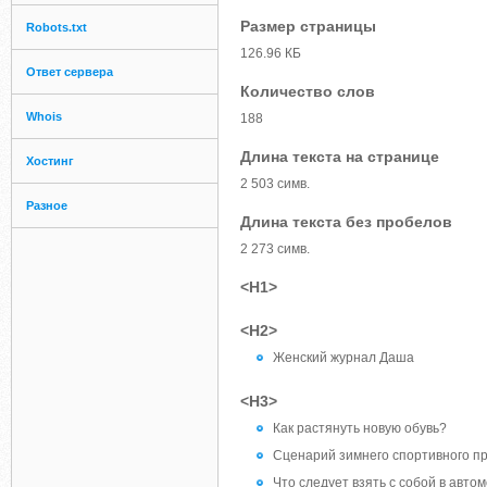
Размер страницы
Robots.txt
126.96 КБ
Ответ сервера
Количество слов
Whois
188
Длина текста на странице
Хостинг
2 503 симв.
Разное
Длина текста без пробелов
2 273 симв.
<H1>
<H2>
Женский журнал Даша
<H3>
Как растянуть новую обувь?
Сценарий зимнего спортивного пр
Что следует взять с собой в авт