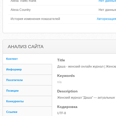
Alexa Traffic Rank
Нет данны
Alexa Country
Нет данны
История изменения показателей
Авторизаци
АНАЛИЗ САЙТА
Контент
Title
Даша - женский онлайн журнал | Женс
Информер
Keywords
Посетители
n/a
Позиции
Description
Женский журнал "Даша" — актуальные
Конкуренты
Кодировка
Ссылки
UTF-8