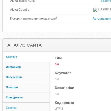
Alexa Traffic Rank
38354
2884
Alexa Country
История изменения показателей
Авторизаци
АНАЛИЗ САЙТА
Контент
Title
n/a
Информер
Keywords
Посетители
n/a
Позиции
Description
n/a
Конкуренты
Кодировка
Ссылки
UTF-8