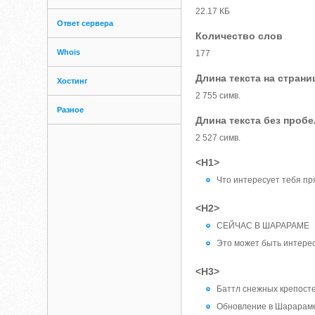
22.17 КБ
Ответ сервера
Количество слов
Whois
177
Длина текста на страни
Хостинг
2 755 симв.
Разное
Длина текста без проб
2 527 симв.
<H1>
Что интересует тебя пр
<H2>
СЕЙЧАС В ШАРАРАМЕ
Это может быть интере
<H3>
Баттл снежных крепосте
Обновление в Шарараме