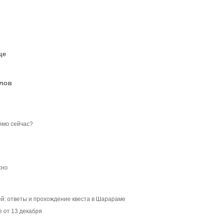
це
елов
ямо сейчас?
сно
й: ответы и прохождение квеста в Шарараме
 от 13 декабря