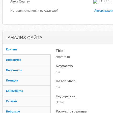
88115
Alexa Country
История изменения показателей
Авторизаци
АНАЛИЗ САЙТА
Контент
Title
sharara.ru
Информер
Keywords
Посетители
n/a
Позиции
Description
n/a
Конкуренты
Кодировка
Ссылки
UTF-8
Размер страницы
Robots.txt