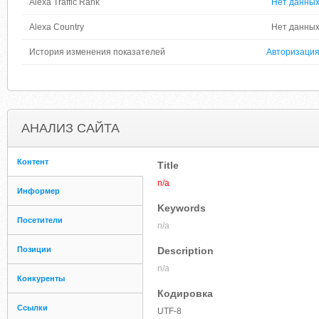
Alexa Traffic Rank
Нет данны
Alexa Country
Нет данны
История изменения показателей
Авторизаци
АНАЛИЗ САЙТА
Контент
Title
n/a
Информер
Keywords
Посетители
n/a
Позиции
Description
n/a
Конкуренты
Кодировка
Ссылки
UTF-8