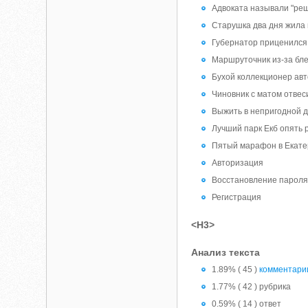
Адвоката называли "ре
Старушка два дня жила в
Губернатор приценился 
Маршруточник из-за бл
Бухой коллекционер авт
Чиновник с матом отвеси
Выжить в непригодной 
Лучший парк Екб опять 
Пятый марафон в Екате
Авторизация
Восстановление парол
Регистрация
<H3>
Анализ текста
1.89% ( 45 )
комментари
1.77% ( 42 ) рубрика
0.59% ( 14 ) ответ