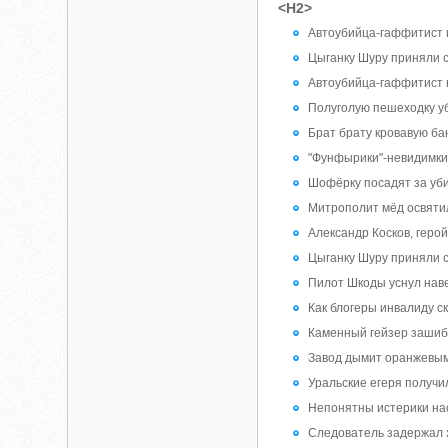
<H2>
Автоубийца-гаффитист 
Цыганку Шуру приняли 
Автоубийца-гаффитист 
Полуголую пешеходку у
Брат брату кровавую ба
"Фунфырики"-невидимки?
Шофёрку посадят за уби
Митрополит мёд освятил,
Александр Косков, геро
Цыганку Шуру приняли 
Пилот Шкоды уснул нав
Как блогеры инвалиду с
Каменный гейзер зашиб
Завод дымит оранжевым 
Уральские егеря получи
‪Непонятны истерики на
Следователь задержал 