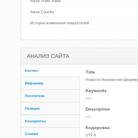
Alexa Traffic Rank
Alexa Country
История изменения показателей
АНАЛИЗ САЙТА
Контент
Title
Новости Иннокентия Шеремет
Информер
Keywords
Посетители
n/a
Позиции
Description
n/a
Конкуренты
Кодировка
Ссылки
UTF-8