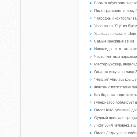
Барыга обустроил нарко
Пилот раскроил голову
"Народный контроль" з
Условка за "Ягу" из Лук
Уральцы показали Шойг
Самые красивые зэчки
Инвалиды - это такая же
Чистоплотный наркова
Мастер-ухожёр, инвалид
Овчарка искусала лица 
"Нексия" убилась крыше
Фонтан с пятиэтажку по
Как бедным подготовить
Губернатор лоббирует в
Пилот КИА, убивший дво
Судный день для тротуа
Лифт убил человека в ш
Пилот Лады унёс с собо