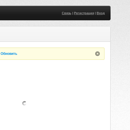
Связь
|
Регистрация
|
Вход
.
Обновить