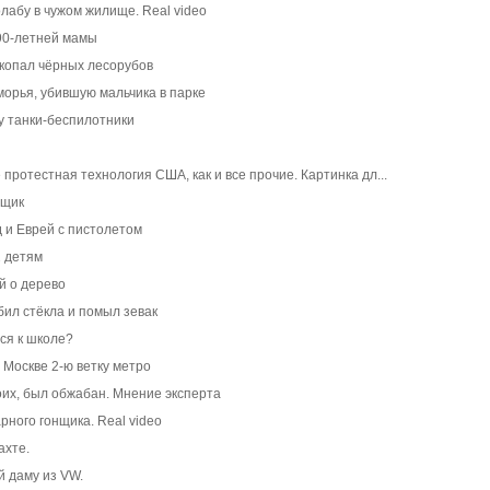
лабу в чужом жилище. Real video
 90-летней мамы
акопал чёрных лесорубов
оморья, убившую мальчика в парке
у танки-беспилотники
 протестная технология США, как и все прочие. Картинка дл...
рщик
 и Еврей с пистолетом
2 детям
й о дерево
бил стёкла и помыл зевак
ся к школе?
 Москве 2-ю ветку метро
их, был обжабан. Мнение эксперта
рного гонщика. Real video
ахте.
й даму из VW.