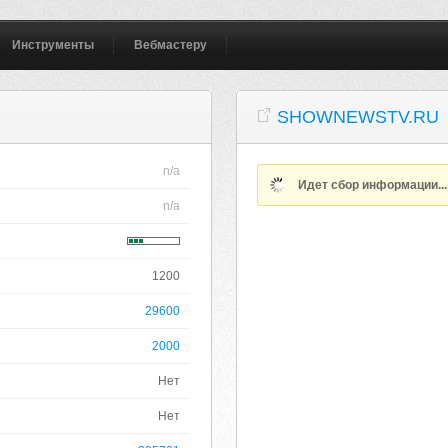
Инструменты
Вебмастеру
SHOWNEWSTV.RU
n/a
Идет сбор информации..
n/a
1200
29600
2000
Нет
Нет