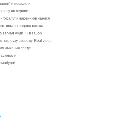
шалой" и посадили
 лесу на чернике.
к "Уралу" и вареников наелся
евотины на пацана наехал
о загнал Ауди ТТ в забор
л оплеуху сторожу. Real video
для дыхания среде
раскопали
ринбурге.
я
и