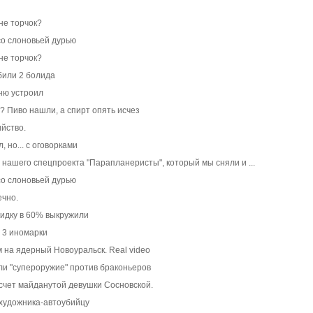
не торчок?
со слоновьей дурью
не торчок?
били 2 болида
ню устроил
 Пиво нашли, а спирт опять исчез
йство.
 но... с оговорками
й нашего спецпроекта "Парапланеристы", который мы сняли и ...
со слоновьей дурью
ечно.
кидку в 60% выкружили
 3 иномарки
на ядерный Новоуральск. Real video
ли "супероружие" против браконьеров
счет майданутой девушки Сосновской.
художника-автоубийцу