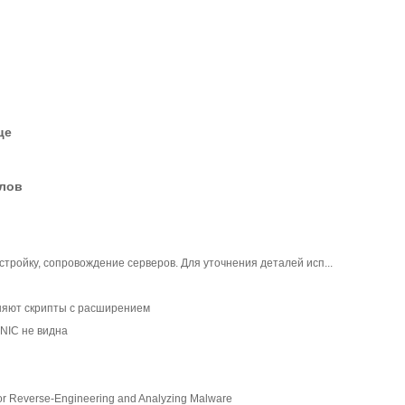
це
елов
стройку, сопровождение серверов. Для уточнения деталей исп...
олняют скрипты с расширением
а NIC не видна
for Reverse-Engineering and Analyzing Malware