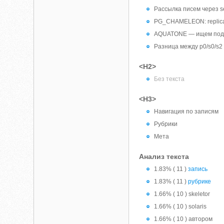
Рассылка писем через se
PG_CHAMELEON: replicati
AQUATONE — ищем под
Разница между p0/s0/s2
<H2>
Без текста
<H3>
Навигация по записям
Рубрики
Мета
Анализ текста
1.83% ( 11 )
запись
1.83% ( 11 )
рубрике
1.66% ( 10 ) skeletor
1.66% ( 10 ) solaris
1.66% ( 10 ) автором