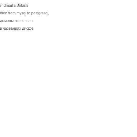
ndmail в Solaris
on from mysql to postgresql
домены консольно
 в названиях дисков