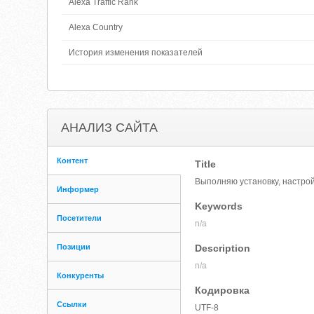
Alexa Traffic Rank
Alexa Country
История изменения показателей
АНАЛИЗ САЙТА
Контент
Title
Выполняю установку, настрой
Информер
Keywords
Посетители
n/a
Позиции
Description
n/a
Конкуренты
Кодировка
Ссылки
UTF-8