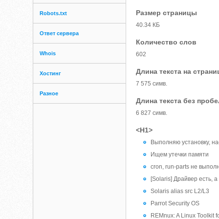
Размер страницы
Robots.txt
40.34 КБ
Ответ сервера
Количество слов
Whois
602
Длина текста на страни
Хостинг
7 575 симв.
Разное
Длина текста без проб
6 827 симв.
<H1>
Выполняю установку, на
Ищем утечки памяти
cron, run-parts не вып
[Solaris] Драйвер есть, 
Solaris alias src L2/L3
Parrot Security OS
REMnux: A Linux Toolkit 