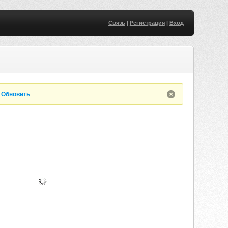
Связь
|
Регистрация
|
Вход
.
Обновить