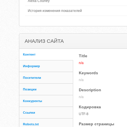
Alexa Country
История изменения показателей
АНАЛИЗ САЙТА
Контент
Title
n/a
Информер
Keywords
Посетители
n/a
Позиции
Description
n/a
Конкуренты
Кодировка
Ссылки
UTF-8
Размер страницы
Robots.txt