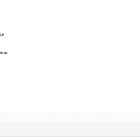
це
елов