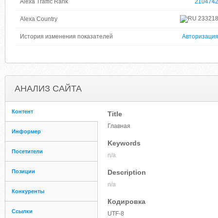
Alexa Traffic Rank
210474
23321
Alexa Country
История изменения показателей
Авторизаци
АНАЛИЗ САЙТА
Контент
Title
Главная
Информер
Keywords
Посетители
n/a
Позиции
Description
n/a
Конкуренты
Кодировка
Ссылки
UTF-8