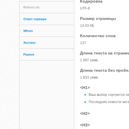
Кодировка
Robots.txt
UTF-8
Размер страницы
Ответ сервера
14.03 КБ
Whois
Количество слов
Хостинг
137
Длина текста на страни
Разное
1 997 симв.
Длина текста без проб
1 833 симв.
<H1>
Ваш выбор торгуются с
Последние новости чита
<H2>
<H3>