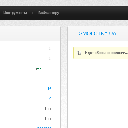
Инструменты
Вебмастеру
SMOLOTKA.UA
n/a
Идет сбор информации..
n/a
16
0
Нет
Нет