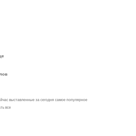
це
елов
ейчас выставленные за сегодня самое популярное
ть все