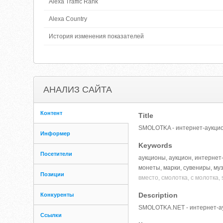
Alexa Traffic Rank
Alexa Country
История изменения показателей
АНАЛИЗ САЙТА
Контент
Title
SMOLOTKA - интернет-аукцио
Информер
Keywords
Посетители
аукционы, аукцион, интернет-
монеты, марки, сувениры, муз
Позиции
вместо, смолотка, с молотка, 
Description
Конкуренты
SMOLOTKA.NET - интернет-ау
Ссылки