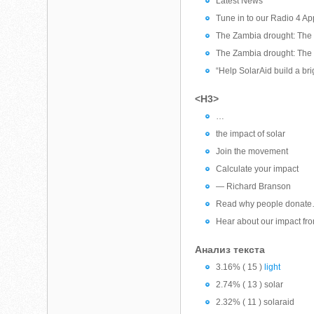
Latest News
Tune in to our Radio 4 Ap
The Zambia drought: The d
The Zambia drought: The d
“Help SolarAid build a bri
<H3>
…
the impact of solar
Join the movement
Calculate your impact
— Richard Branson
Read why people donat
Hear about our impact fr
Анализ текста
3.16% ( 15 )
light
2.74% ( 13 ) solar
2.32% ( 11 ) solaraid