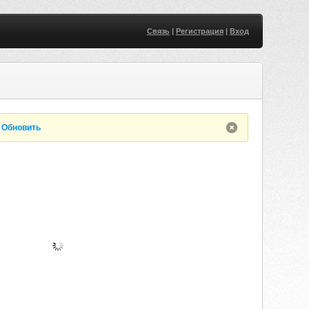
Связь
|
Регистрация
|
Вход
.
Обновить