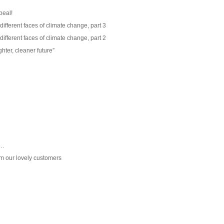
peal!
ifferent faces of climate change, part 3
ifferent faces of climate change, part 2
ghter, cleaner future”
e…
om our lovely customers