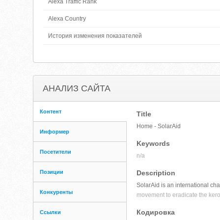
Alexa Traffic Rank
Alexa Country
История изменения показателей
АНАЛИЗ САЙТА
Контент
Title
Home - SolarAid
Информер
Keywords
Посетители
n/a
Позиции
Description
SolarAid is an international ch
Конкуренты
movement to eradicate the ker
Кодировка
Ссылки