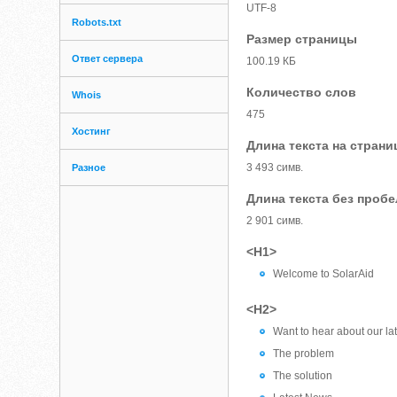
UTF-8
Robots.txt
Размер страницы
Ответ сервера
100.19 КБ
Количество слов
Whois
475
Хостинг
Длина текста на страни
3 493 симв.
Разное
Длина текста без проб
2 901 симв.
<H1>
Welcome to SolarAid
<H2>
Want to hear about our la
The problem
The solution